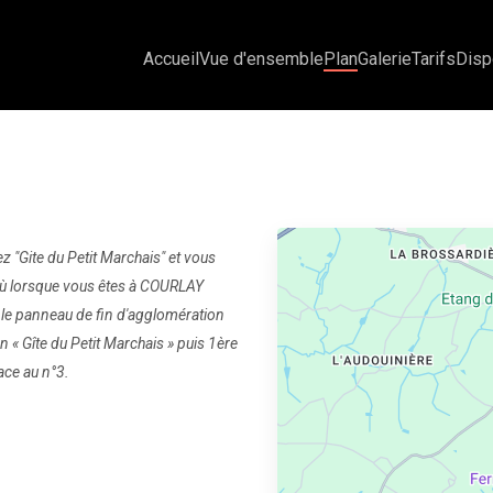
Accueil
Vue d'ensemble
Plan
Galerie
Tarifs
Disp
z "Gite du Petit Marchais" et vous
 où lorsque vous êtes à COURLAY
 le panneau de fin d'agglomération
 « Gîte du Petit Marchais » puis 1ère
ace au n°3.